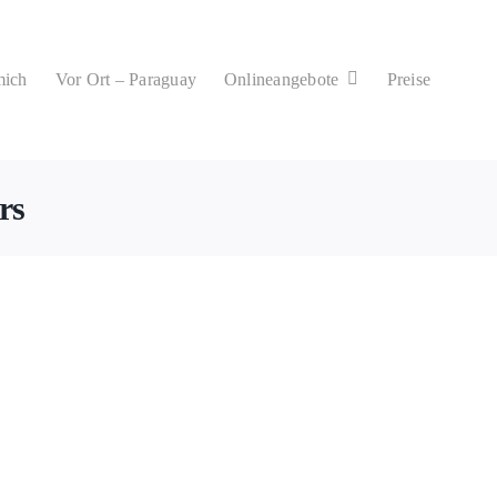
mich
Vor Ort – Paraguay
Onlineangebote
Preise
rs